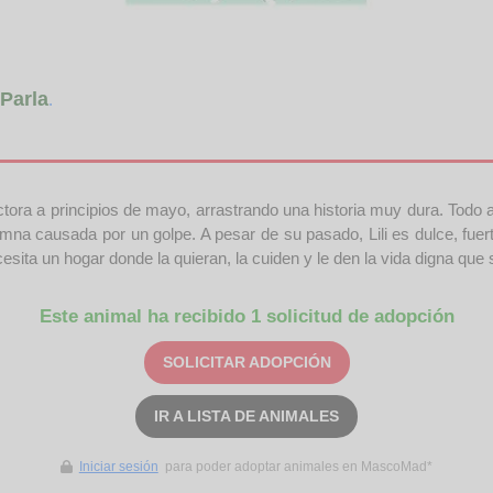
Parla
.
ctora a principios de mayo, arrastrando una historia muy dura. Todo a
lumna causada por un golpe. A pesar de su pasado, Lili es dulce, fue
cesita un hogar donde la quieran, la cuiden y le den la vida digna qu
Este animal ha recibido 1 solicitud de adopción
SOLICITAR ADOPCIÓN
IR A LISTA DE ANIMALES
Iniciar sesión
para poder adoptar animales en MascoMad*