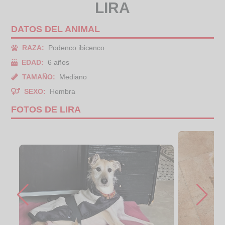
LIRA
DATOS DEL ANIMAL
RAZA:
Podenco ibicenco
EDAD:
6 años
TAMAÑO:
Mediano
SEXO:
Hembra
FOTOS DE LIRA