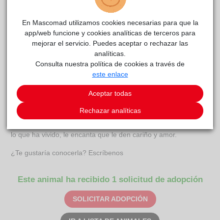
LIRA
La Voz
reside actualmente en el centro de acogida
Animal
.
En Mascomad utilizamos cookies necesarias para que la
app/web funcione y cookies analíticas de terceros para
COMENTARIOS
mejorar el servicio. Puedes aceptar o rechazar las
Carácter
analíticas.
Consulta nuestra política de cookies a través de
Lira y su hermana gatuna Cleo fueron rescatadas de una casa
este enlace
en la que estaban prácticamente abandonadas, viviendo entre
Aceptar todas
sus propios desechos y muertas de hambre. Ambas llegaron
con una extremada caquexia y en los huesos. Lira era un
Rechazar analíticas
esqueleto andante y tiene las patas deformadas por la falta de
calcio. Es una perrita muy tranquila y cariñosa que, a pesar de
lo que ha vivido, le encanta que le den cariño y amor.
¿Te gustaría conocerla? Escríbenos
Este animal ha recibido 1 solicitud de adopción
SOLICITAR ADOPCIÓN