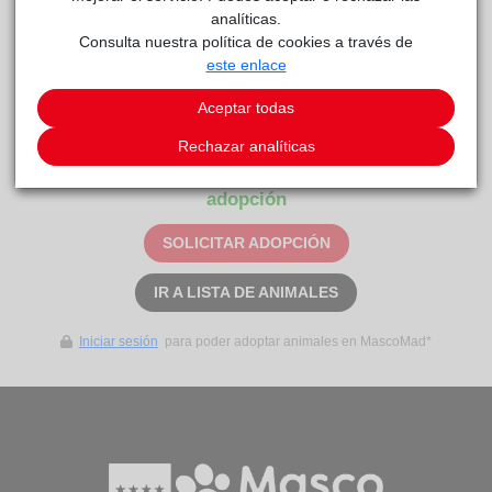
analíticas.
Consulta nuestra política de cookies a través de
este enlace
Aceptar todas
LISO
Anaa
reside actualmente en el centro de acogida
.
Rechazar analíticas
Este animal aún no ha recibido solicitudes de
adopción
SOLICITAR ADOPCIÓN
IR A LISTA DE ANIMALES
Iniciar sesión
para poder adoptar animales en MascoMad*