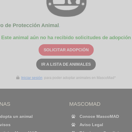
o de Protección Animal
.
Este animal aún no ha recibido solicitudes de adopción
SOLICITAR ADOPCIÓN
IR A LISTA DE ANIMALES
Iniciar sesión
para poder adoptar animales en MascoMad*
INAS
MASCOMAD
dopta un animal
Conoce MascoMAD
visos
Aviso Legal