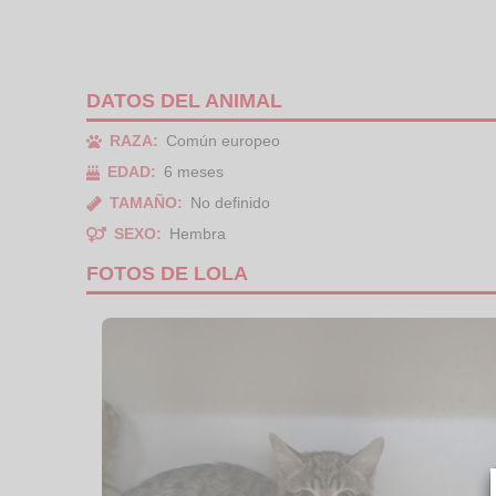
DATOS DEL ANIMAL
RAZA:
Común europeo
EDAD:
6 meses
TAMAÑO:
No definido
SEXO:
Hembra
FOTOS DE LOLA