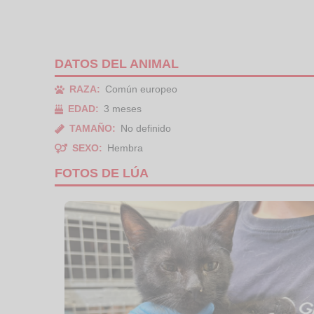
DATOS DEL ANIMAL
RAZA:
Común europeo
EDAD:
3 meses
TAMAÑO:
No definido
SEXO:
Hembra
FOTOS DE LÚA