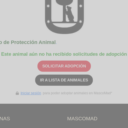
o de Protección Animal
.
Este animal aún no ha recibido solicitudes de adopción
SOLICITAR ADOPCIÓN
IR A LISTA DE ANIMALES
Iniciar sesión
para poder adoptar animales en MascoMad*
INAS
MASCOMAD