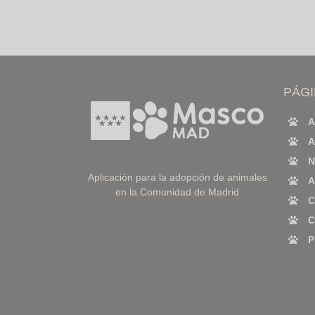
PÁG
A
A
N
Aplicación para la adopción de animales
A
en la Comunidad de Madrid
C
C
P