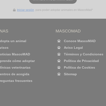
Iniciar sesión
para poder adoptar animales en MascoMad*
INAS
MASCOMAD
dopta un animal
Conoce MascoMAD
visos
Aviso Legal
oticias MascoMAD
Términos y Condiciones
prende cómo adoptar
Política de Privacidad
línicas veterinarias
Política de Cookies
entros de acogida
Sitemap
reguntas frecuentes