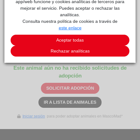
app/web funcione y cookies analíticas de terceros para
mejorar el servicio. Puedes aceptar o rechazar las
analíticas.
Consulta nuestra política de cookies a través de
este enlace
Aceptar todas
Mango y Tango
reside actualmente en el centro de
Rechazar analíticas
Centro de Protección Animal
acogida
.
Este animal aún no ha recibido solicitudes de
adopción
SOLICITAR ADOPCIÓN
IR A LISTA DE ANIMALES
Iniciar sesión
para poder adoptar animales en MascoMad*