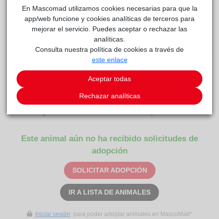
En Mascomad utilizamos cookies necesarias para que la
app/web funcione y cookies analíticas de terceros para
mejorar el servicio. Puedes aceptar o rechazar las
analíticas.
MIAURICIO
reside actualmente en el centro de acogida
Consulta nuestra política de cookies a través de
este enlace
Anaa
.
Aceptar todas
COMENTARIOS
Rechazar analíticas
Carácter
GATILDA y MIAURICIO dos hermanos inseparables
Este animal aún no ha recibido solicitudes de
adopción
SOLICITAR ADOPCIÓN
IR A LISTA DE ANIMALES
Iniciar sesión
para poder adoptar animales en MascoMad*