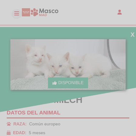
X
DISPONIBLE
MILCH
DATOS DEL ANIMAL
RAZA:
Común europeo
EDAD:
5 meses