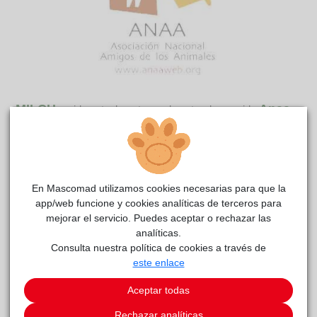
MILCH
Anaa
reside actualmente en el centro de acogida
.
COMENTARIOS
Carácter
Arenque, Caballa, Boquerón, Mero, Tiburón, Barracuda,
En Mascomad utilizamos cookies necesarias para que la
Guppy: hermanitos que se adoran
app/web funcione y cookies analíticas de terceros para
mejorar el servicio. Puedes aceptar o rechazar las
analíticas.
Este animal aún no ha recibido solicitudes de
Consulta nuestra política de cookies a través de
adopción
este enlace
SOLICITAR ADOPCIÓN
Aceptar todas
IR A LISTA DE ANIMALES
Rechazar analíticas