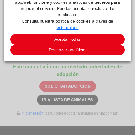
app/web funcione y cookies analíticas de terceros para
más remedio que amputar, pero los gatos con 3 patas se
mejorar el servicio. Puedes aceptar o rechazar las
apañan divinamente y por lo demás está muy sana. Nájera
analíticas.
es una monada de gata, chiquitita, muy tierna y sensible.
Consulta nuestra política de cookies a través de
Aunque a esta preciosa gata tuxedo le falta una patita de
este enlace
atrás, se maneja perfectamente. Necesita un hogar tranquilo
donde le den mucho cariño y la cuiden como se merece, ya
Aceptar todas
ha pasado mucho está pequeña.... Ya está vacunada. Test
Rechazar analíticas
FELV-FIV-FILARIA negativo.
Este animal aún no ha recibido solicitudes de
adopción
SOLICITAR ADOPCIÓN
IR A LISTA DE ANIMALES
Iniciar sesión
para poder adoptar animales en MascoMad*