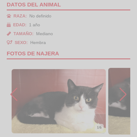
DATOS DEL ANIMAL
RAZA:
No definido
EDAD:
1 año
TAMAÑO:
Mediano
SEXO:
Hembra
FOTOS DE NAJERA
1/6