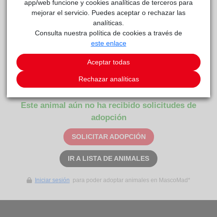
app/web funcione y cookies analíticas de terceros para
mejorar el servicio. Puedes aceptar o rechazar las
analíticas.
Consulta nuestra política de cookies a través de
este enlace
Aceptar todas
Negrita
reside actualmente en el centro de acogida
Rechazar analíticas
Centro de Protección Animal
.
Este animal aún no ha recibido solicitudes de
adopción
SOLICITAR ADOPCIÓN
IR A LISTA DE ANIMALES
Iniciar sesión
para poder adoptar animales en MascoMad*