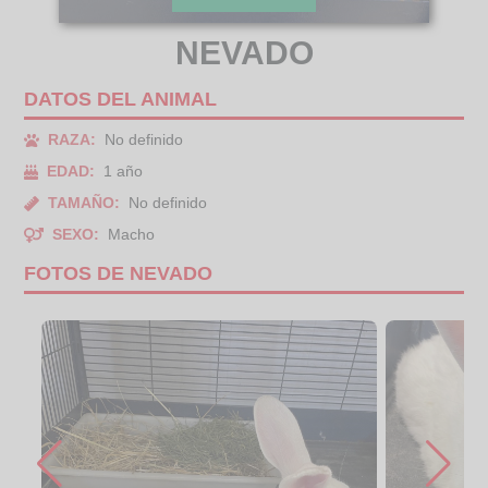
NEVADO
DATOS DEL ANIMAL
RAZA:
No definido
EDAD:
1 año
TAMAÑO:
No definido
SEXO:
Macho
FOTOS DE NEVADO