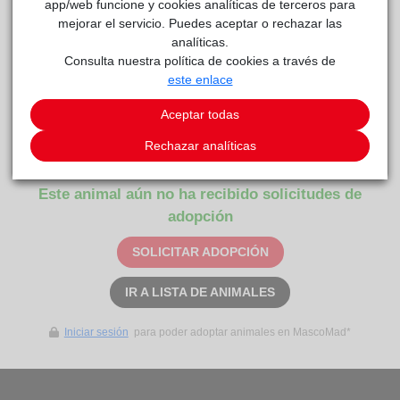
app/web funcione y cookies analíticas de terceros para
mejorar el servicio. Puedes aceptar o rechazar las
analíticas.
Consulta nuestra política de cookies a través de
este enlace
Aceptar todas
Nirvana
reside actualmente en el centro de acogida
Rechazar analíticas
Centro de Protección Animal
.
Este animal aún no ha recibido solicitudes de
adopción
SOLICITAR ADOPCIÓN
IR A LISTA DE ANIMALES
Iniciar sesión
para poder adoptar animales en MascoMad*