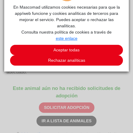
En Mascomad utilizamos cookies necesarias para que la
app/web funcione y cookies analíticas de terceros para
Obama
CPAM
reside actualmente en el centro de acogida
mejorar el servicio. Puedes aceptar o rechazar las
Parla
.
analíticas.
Consulta nuestra política de cookies a través de
COMENTARIOS
este enlace
Curiosidades
Aceptar todas
Obama es un bodeguero nacido en diciembre de 2021. Un
perro con muchísima energía, nervioso, inquieto, pero con un
Rechazar analíticas
corazón que solo necesita tiempo, comprensión y un entorno
adecuado.
Este animal aún no ha recibido solicitudes de
adopción
SOLICITAR ADOPCIÓN
IR A LISTA DE ANIMALES