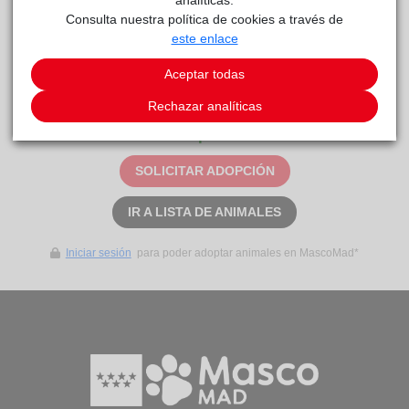
Consulta nuestra política de cookies a través de
este enlace
Curiosidades
Corto. Sí. Sí.
Aceptar todas
Rechazar analíticas
Este animal aún no ha recibido solicitudes de
adopción
SOLICITAR ADOPCIÓN
IR A LISTA DE ANIMALES
Iniciar sesión
para poder adoptar animales en MascoMad*