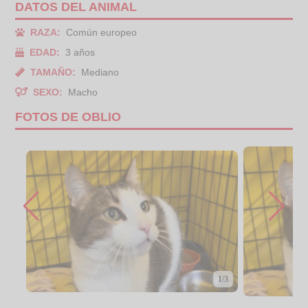
DATOS DEL ANIMAL
RAZA:
Común europeo
EDAD:
3 años
TAMAÑO:
Mediano
SEXO:
Macho
FOTOS DE OBLIO
1/3