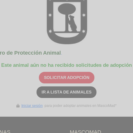
ro de Protección Animal
.
Este animal aún no ha recibido solicitudes de adopción
SOLICITAR ADOPCIÓN
IR A LISTA DE ANIMALES
Iniciar sesión
para poder adoptar animales en MascoMad*
INAS
MASCOMAD