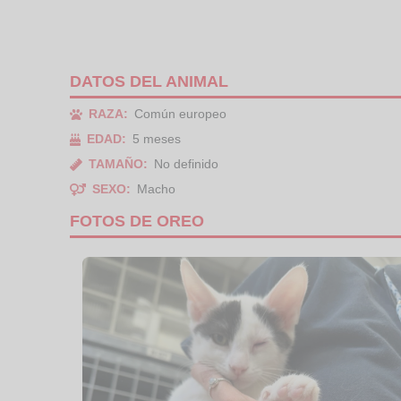
DATOS DEL ANIMAL
RAZA:
Común europeo
EDAD:
5 meses
TAMAÑO:
No definido
SEXO:
Macho
FOTOS DE OREO