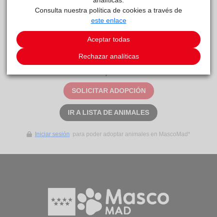
Consulta nuestra política de cookies a través de
este enlace
Curiosidades
Corto. Sí. Sí.
Aceptar todas
Rechazar analíticas
Este animal aún no ha recibido solicitudes de
adopción
SOLICITAR ADOPCIÓN
IR A LISTA DE ANIMALES
Iniciar sesión
para poder adoptar animales en MascoMad*