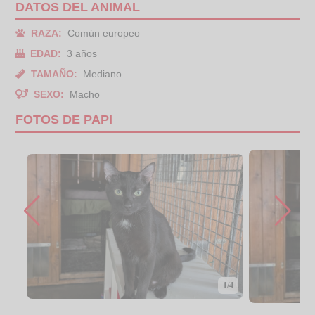
DATOS DEL ANIMAL
RAZA:
Común europeo
EDAD:
3 años
TAMAÑO:
Mediano
SEXO:
Macho
FOTOS DE PAPI
1/4