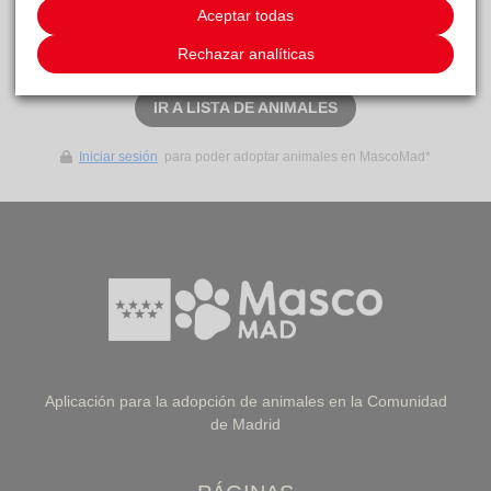
adopción
Aceptar todas
Rechazar analíticas
SOLICITAR ADOPCIÓN
IR A LISTA DE ANIMALES
Iniciar sesión
para poder adoptar animales en MascoMad*
Aplicación para la adopción de animales en la Comunidad
de Madrid