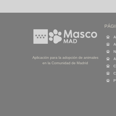
PÁG
A
A
N
Aplicación para la adopción de animales
A
en la Comunidad de Madrid
C
C
P