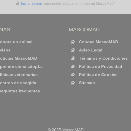
Iniciar sesión
para poder adoptar animales en MascoMad*
INAS
MASCOMAD
dopta un animal
Conoce MascoMAD
visos
Aviso Legal
oticias MascoMAD
Términos y Condiciones
prende cómo adoptar
Política de Privacidad
línicas veterinarias
Política de Cookies
entros de acogida
Sitemap
reguntas frecuentes
© 2025 MascoMAD