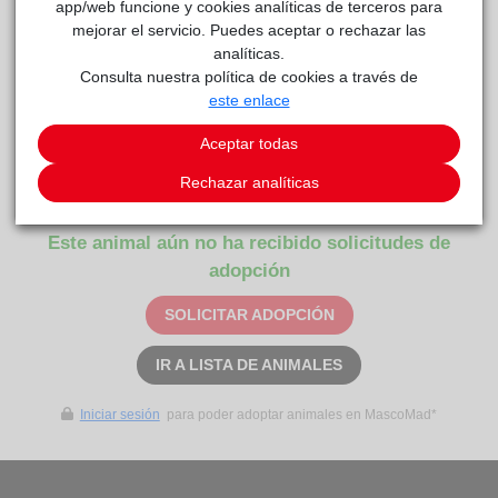
app/web funcione y cookies analíticas de terceros para
mejorar el servicio. Puedes aceptar o rechazar las
analíticas.
Consulta nuestra política de cookies a través de
este enlace
Aceptar todas
RIO
Centro de
reside actualmente en el centro de acogida
Rechazar analíticas
Protección Animal
.
Este animal aún no ha recibido solicitudes de
adopción
SOLICITAR ADOPCIÓN
IR A LISTA DE ANIMALES
Iniciar sesión
para poder adoptar animales en MascoMad*