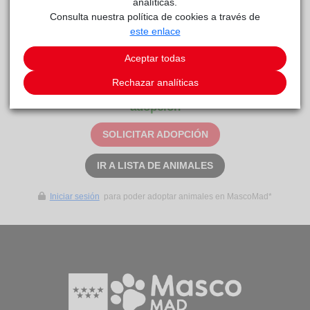
analíticas.
Consulta nuestra política de cookies a través de
este enlace
Aceptar todas
SIDRA
Anaa
reside actualmente en el centro de acogida
.
Rechazar analíticas
Este animal aún no ha recibido solicitudes de
adopción
SOLICITAR ADOPCIÓN
IR A LISTA DE ANIMALES
Iniciar sesión
para poder adoptar animales en MascoMad*