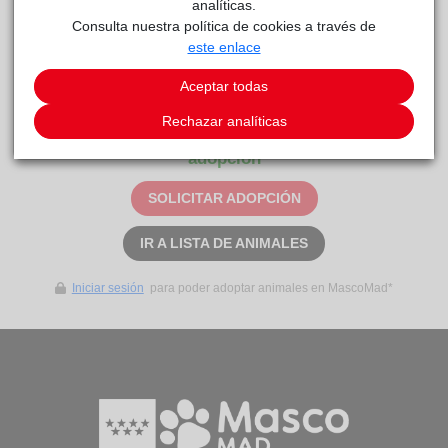
analíticas.
Consulta nuestra política de cookies a través de
este enlace
Sira
Centro
reside actualmente en el centro de acogida
Aceptar todas
de Protección Animal
.
Rechazar analíticas
Este animal aún no ha recibido solicitudes de
adopción
SOLICITAR ADOPCIÓN
IR A LISTA DE ANIMALES
Iniciar sesión
para poder adoptar animales en MascoMad*