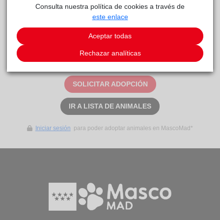
Consulta nuestra política de cookies a través de
este enlace
SIRKAN
reside actualmente en el centro de acogida
Centro de Protección Animal
.
Aceptar todas
Este animal aún no ha recibido solicitudes de
Rechazar analíticas
adopción
SOLICITAR ADOPCIÓN
IR A LISTA DE ANIMALES
Iniciar sesión
para poder adoptar animales en MascoMad*