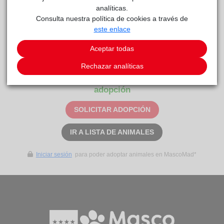
analíticas.
Consulta nuestra política de cookies a través de
este enlace
Sol
Centro de
reside actualmente en el centro de acogida
Aceptar todas
Protección Animal
.
Rechazar analíticas
Este animal aún no ha recibido solicitudes de
adopción
SOLICITAR ADOPCIÓN
IR A LISTA DE ANIMALES
Iniciar sesión
para poder adoptar animales en MascoMad*