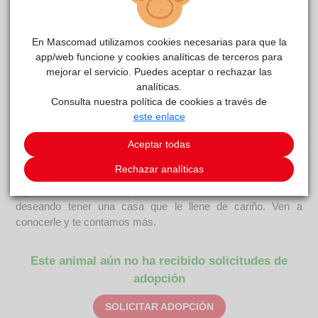
En Mascomad utilizamos cookies necesarias para que la
app/web funcione y cookies analíticas de terceros para
SULTÁN
reside actualmente en el centro de acogida
mejorar el servicio. Puedes aceptar o rechazar las
Centro de Protección Animal
analíticas.
.
Consulta nuestra política de cookies a través de
COMENTARIOS
este enlace
Carácter
Aceptar todas
Sultán es un perro simpático, bueno con personas y sociable
Rechazar analíticas
con algunos perros si resulta ser afin, con otros, puede ser
algo reactivo si no se presenta de forma calmada. Está
deseando tener una casa que le llene de cariño. Ven a
conocerle y te contamos más.
Este animal aún no ha recibido solicitudes de
adopción
SOLICITAR ADOPCIÓN