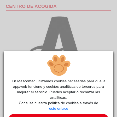
CENTRO DE ACOGIDA
En Mascomad utilizamos cookies necesarias para que la
SULTÁN
reside actualmente en el centro de acogida
app/web funcione y cookies analíticas de terceros para
CIMPA Alcalá de Henares
.
mejorar el servicio. Puedes aceptar o rechazar las
analíticas.
COMENTARIOS
Consulta nuestra política de cookies a través de
este enlace
Curiosidades