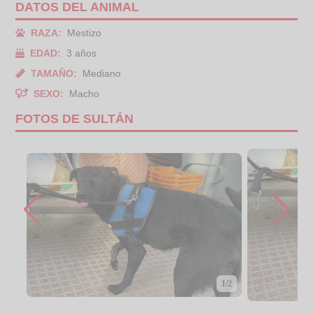
DATOS DEL ANIMAL
RAZA:
Mestizo
EDAD:
3 años
TAMAÑO:
Mediano
SEXO:
Macho
FOTOS DE SULTÁN
1/2