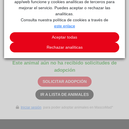
app/web funcione y cookies analíticas de terceros para
mejorar el servicio. Puedes aceptar o rechazar las
analíticas.
Consulta nuestra política de cookies a través de
este enlace
Aceptar todas
SUNNY
reside actualmente en el centro de acogida
Rechazar analíticas
Centro de Protección Animal
.
Este animal aún no ha recibido solicitudes de
adopción
SOLICITAR ADOPCIÓN
IR A LISTA DE ANIMALES
Iniciar sesión
para poder adoptar animales en MascoMad*