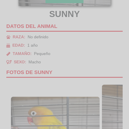
SUNNY
DATOS DEL ANIMAL
RAZA:
No definido
EDAD:
1 año
TAMAÑO:
Pequeño
SEXO:
Macho
FOTOS DE SUNNY