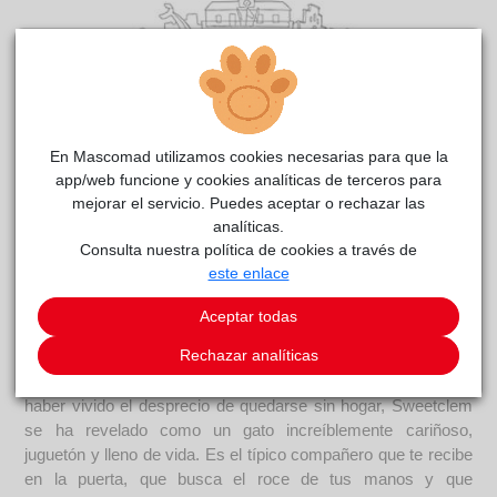
En Mascomad utilizamos cookies necesarias para que la
Sweetcleam
reside actualmente en el centro de acogida
app/web funcione y cookies analíticas de terceros para
CPAM Parla
.
mejorar el servicio. Puedes aceptar o rechazar las
analíticas.
COMENTARIOS
Consulta nuestra política de cookies a través de
este enlace
Curiosidades
Sweetclem sabe muy bien lo que es la dureza del abandono.
Aceptar todas
Fue encontrado en la calle, desamparado y buscando una
Rechazar analíticas
oportunidad entre el asfalto. Sin embargo, su pasado no ha
borrado ni un ápice de la luz que lleva dentro. A pesar de
haber vivido el desprecio de quedarse sin hogar, Sweetclem
se ha revelado como un gato increíblemente cariñoso,
juguetón y lleno de vida. Es el típico compañero que te recibe
en la puerta, que busca el roce de tus manos y que