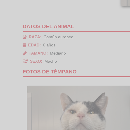
DATOS DEL ANIMAL
RAZA:
Común europeo
EDAD:
6 años
TAMAÑO:
Mediano
SEXO:
Macho
FOTOS DE TÉMPANO