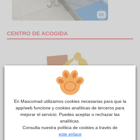
1/1
CENTRO DE ACOGIDA
En Mascomad utilizamos cookies necesarias para que la
app/web funcione y cookies analíticas de terceros para
mejorar el servicio. Puedes aceptar o rechazar las
analíticas.
TUIS
Anaa
reside actualmente en el centro de acogida
.
Consulta nuestra política de cookies a través de
este enlace