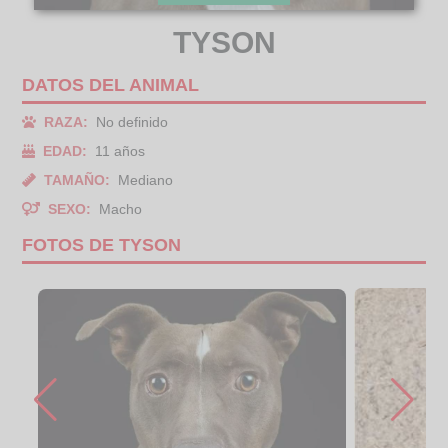
TYSON
DATOS DEL ANIMAL
RAZA:
No definido
EDAD:
11 años
TAMAÑO:
Mediano
SEXO:
Macho
FOTOS DE TYSON