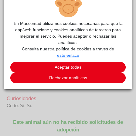
TYSON
reside actualmente en el centro de acogida
CIMPA Alcalá de Henares
.
COMENTARIOS
En Mascomad utilizamos cookies necesarias para que la
app/web funcione y cookies analíticas de terceros para
Carácter
mejorar el servicio. Puedes aceptar o rechazar las
¡Hola! A pesar de llevar tanto tiempo aquí y no saber el por
analíticas.
qué, nunca he perdido mi sonrisa ni mi buen humor. Siempre
Consulta nuestra política de cookies a través de
estoy listo para jugar y compartir mucho amor.Me llevo bien
este enlace
con todos, y dicen que, además de ser un bellezón, tengo un
carácter ejemplar. Estoy aquí esperando a alguien especial
Aceptar todas
que quiera disfrutar de la compañía de un perro tan bueno
Rechazar analíticas
como yo. Si estás buscando un compañero alegre, ¡aquí
estoy! ¿Te animas a conocerme?
Curiosidades
Corto. Sí. Sí.
Este animal aún no ha recibido solicitudes de
adopción