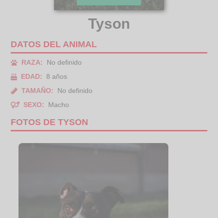
Tyson
DATOS DEL ANIMAL
RAZA:
No definido
EDAD:
8 años
TAMAÑO:
No definido
SEXO:
Macho
FOTOS DE TYSON