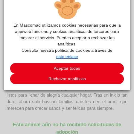
Victoria, melanie, emma, geri y mel
reside
En Mascomad utilizamos cookies necesarias para que la
CPAM Parla
app/web funcione y cookies analíticas de terceros para
actualmente en el centro de acogida
.
mejorar el servicio. Puedes aceptar o rechazar las
COMENTARIOS
analíticas.
Consulta nuestra política de cookies a través de
Curiosidades
este enlace
Estos son Victoria, Melanie, Emma, Geri y Mel. Este
Aceptar todas
precioso grupo de 5 hermanitos (3 hembras y 2 machos)
fueron abandonados en la calle dentro de una caja, pero por
Rechazar analíticas
suerte esa mala etapa ya quedó atrás.Son unos pequeños
increíblemente cariñosos, juguetones y llenos de energía,
listos para llenar de alegría cualquier hogar. Tras un inicio tan
duro, ahora solo buscan familias que les den el amor que
merecen para crecer sanos y ser felices para siempre.
Este animal aún no ha recibido solicitudes de
adopción