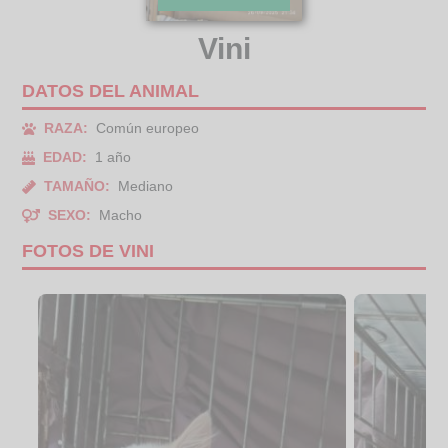
Vini
DATOS DEL ANIMAL
RAZA:
Común europeo
EDAD:
1 año
TAMAÑO:
Mediano
SEXO:
Macho
FOTOS DE VINI