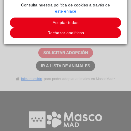
Consulta nuestra política de cookies a través de
este enlace
YUKI
Centro
reside actualmente en el centro de acogida
de Protección Animal
.
Aceptar todas
Rechazar analíticas
Este animal aún no ha recibido solicitudes de
adopción
SOLICITAR ADOPCIÓN
IR A LISTA DE ANIMALES
Iniciar sesión
para poder adoptar animales en MascoMad*