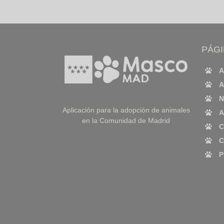
PÁG
A
A
N
Aplicación para la adopción de animales
A
en la Comunidad de Madrid
C
C
P