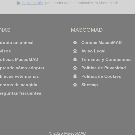
Iniciar sesión
para poder adoptar animales en MascoMad*
INAS
MASCOMAD
dopta un animal
Conoce MascoMAD
visos
Aviso Legal
oticias MascoMAD
Términos y Condiciones
prende cómo adoptar
Política de Privacidad
línicas veterinarias
Política de Cookies
entros de acogida
Sitemap
reguntas frecuentes
© 2025 MascoMAD