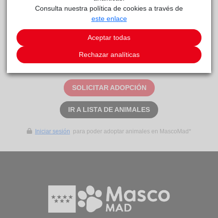
Consulta nuestra política de cookies a través de
este enlace
BRUNO
reside actualmente en el centro de acogida
Centro de Protección Animal
.
Aceptar todas
Rechazar analíticas
Este animal aún no ha recibido solicitudes de
adopción
SOLICITAR ADOPCIÓN
IR A LISTA DE ANIMALES
Iniciar sesión
para poder adoptar animales en MascoMad*