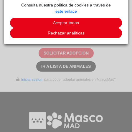
Consulta nuestra política de cookies a través de
este enlace
KALI
Centro
reside actualmente en el centro de acogida
de Protección Animal
.
Aceptar todas
Rechazar analíticas
Este animal aún no ha recibido solicitudes de
adopción
SOLICITAR ADOPCIÓN
IR A LISTA DE ANIMALES
Iniciar sesión
para poder adoptar animales en MascoMad*