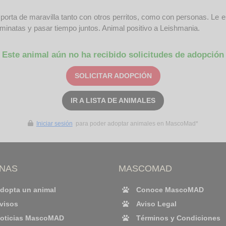
orta de maravilla tanto con otros perritos, como con personas. Le 
aminatas y pasar tiempo juntos. Animal positivo a Leishmania.
Este animal aún no ha recibido solicitudes de adopción
SOLICITAR ADOPCIÓN
IR A LISTA DE ANIMALES
Iniciar sesión
para poder adoptar animales en MascoMad*
INAS
MASCOMAD
dopta un animal
Conoce MascoMAD
visos
Aviso Legal
oticias MascoMAD
Términos y Condiciones