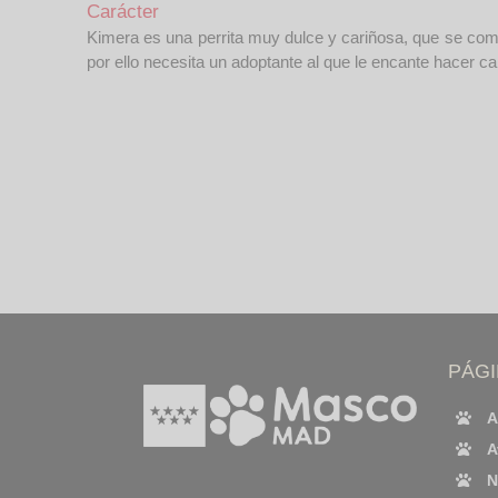
Carácter
Kimera es una perrita muy dulce y cariñosa, que se comp
por ello necesita un adoptante al que le encante hacer c
PÁG
A
A
N