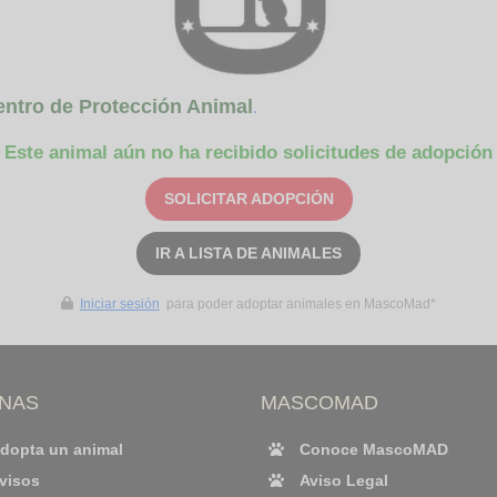
entro de Protección Animal
.
Este animal aún no ha recibido solicitudes de adopción
SOLICITAR ADOPCIÓN
IR A LISTA DE ANIMALES
Iniciar sesión
para poder adoptar animales en MascoMad*
INAS
MASCOMAD
dopta un animal
Conoce MascoMAD
visos
Aviso Legal